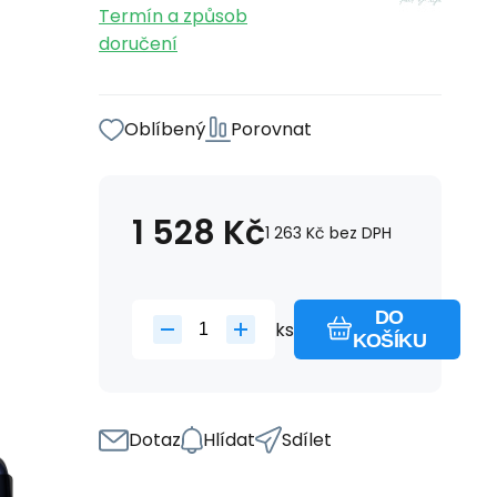
Termín a způsob
doručení
Oblíbený
Porovnat
1 528
Kč
1 263
Kč
bez DPH
DO
ks
KOŠÍKU
Dotaz
Hlídat
Sdílet