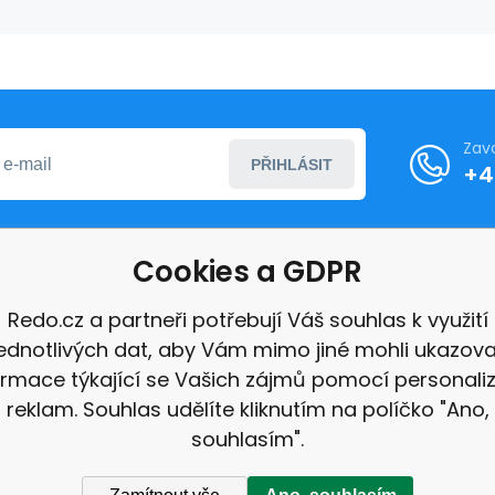
Zav
PŘIHLÁSIT
+4
Cookies a GDPR
formace
Redo.cz a partneři potřebují Váš souhlas k využití
jednotlivých dat, aby Vám mimo jiné mohli ukazova
ace
ormace týkající se Vašich zájmů pomocí personali
e
reklam. Souhlas udělíte kliknutím na políčko "Ano,
souhlasím".