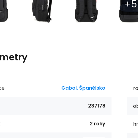
metry
ce:
Gabol, Španělsko
r
237178
o
:
2 roky
h