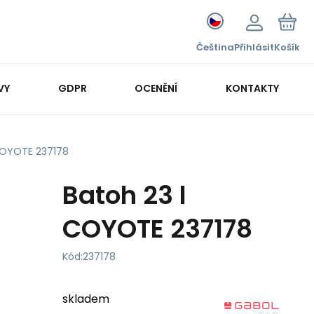
Čeština
Přihlásit
Košík
VY
GDPR
OCENĚNÍ
KONTAKTY
COYOTE 237178
Batoh 23 l
COYOTE 237178
Kód:
237178
skladem