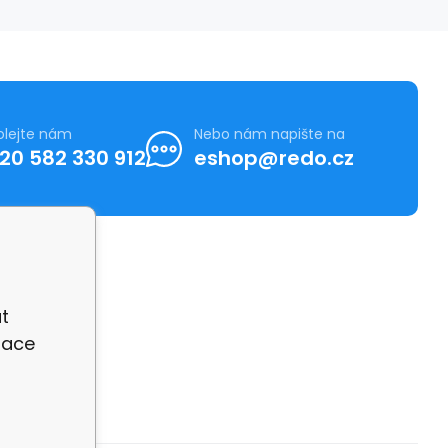
olejte nám
Nebo nám napište na
20 582 330 912
eshop@redo.cz
t
zace