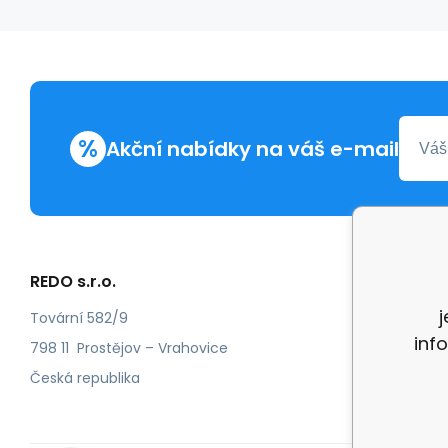
%
Akční nabídky na váš e-mail
REDO s.r.o.
Další in
Reklam
Tovární 582/9
inf
Recenz
798 11 Prostějov – Vrahovice
Česká republika