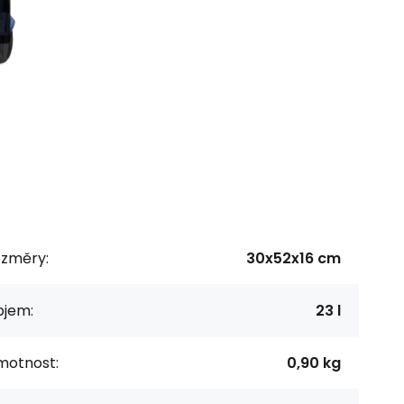
ozměry:
30x52x16 cm
bjem:
23 l
motnost:
0,90 kg