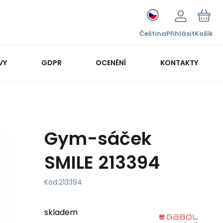
Čeština
Přihlásit
Košík
VY
GDPR
OCENĚNÍ
KONTAKTY
Gym-sáček
SMILE 213394
Kód:
213394
skladem