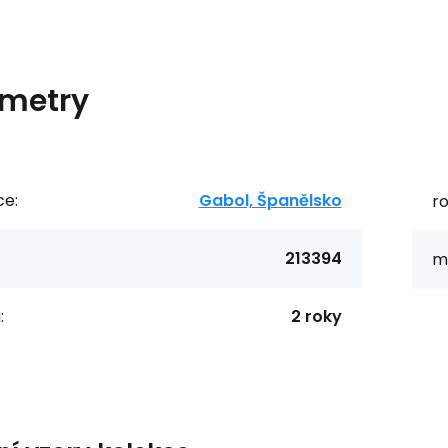
metry
ce:
Gabol, Španělsko
r
213394
ma
:
2 roky