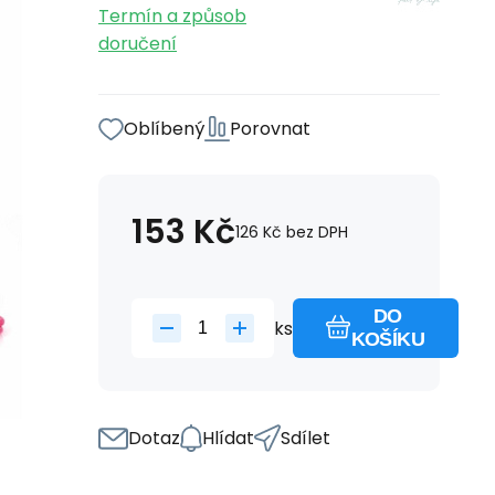
Termín a způsob
doručení
Oblíbený
Porovnat
153
Kč
126
Kč
bez DPH
DO
ks
KOŠÍKU
Dotaz
Hlídat
Sdílet