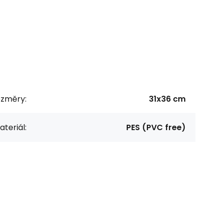
ozměry:
31x36 cm
teriál:
PES (PVC free)