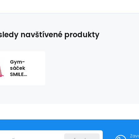
ledy navštívené produkty
Gym-
sáček
SMILE
213394
Zav