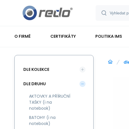
O FIRMĚ
CERTIFIKÁTY
POLITIKA IMS
dl
DLE KOLEKCE
DLE DRUHU
AKTOVKY A PŘÍRUČNÍ
TAŠKY (i na
notebook)
BATOHY (i na
notebook)