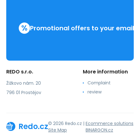
%
Promotional offers to your email
REDO s.r.o.
More information
Complaint
Žižkovo nám. 20
review
796 01 Prostějov
© 2026 Redo.cz |
Ecommerce solutions
Redo.cz
Site Map
BINARGON.cz