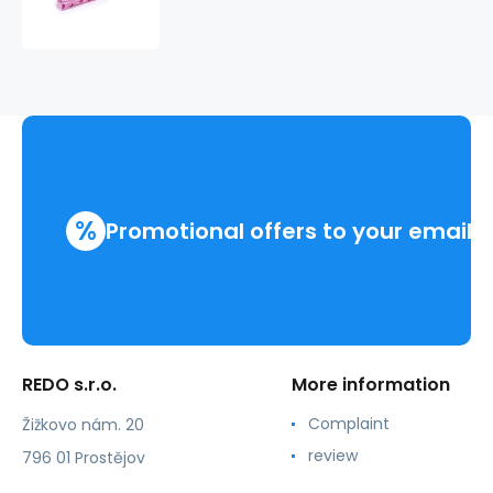
trojitá
SHINY
226837
%
Promotional offers to your email
REDO s.r.o.
More information
Complaint
Žižkovo nám. 20
review
796 01 Prostějov