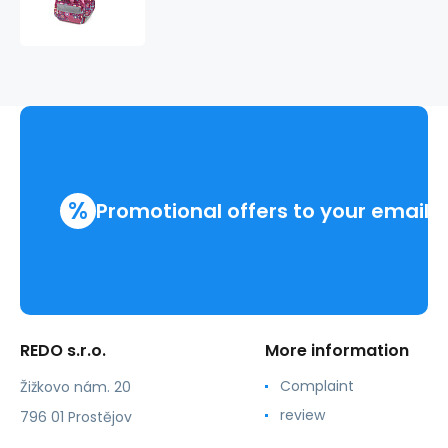
l
LUCKY
221961
%
Promotional offers to your email
REDO s.r.o.
More information
Complaint
Žižkovo nám. 20
review
796 01 Prostějov