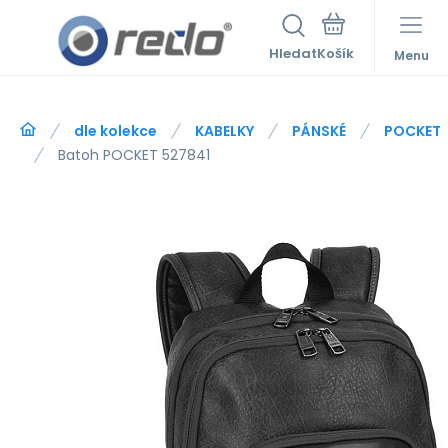
Hledat
Menu
dle kolekce
KABELKY
PÁNSKÉ
POCKET
Batoh POCKET 527841