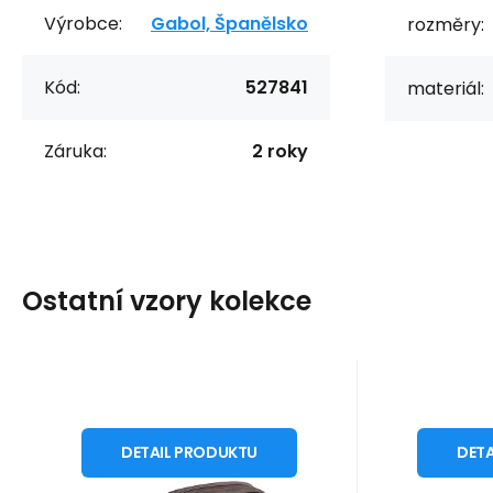
Výrobce:
Gabol, Španělsko
rozměry:
Kód:
527841
materiál:
Záruka:
2 roky
Ostatní vzory kolekce
Kód:
527861
skladem
Záruka
482
Kč
2 roky
Z
Taštička na
Ta
kosmetiku POCKET
kosme
DETAIL PRODUKTU
DET
527861