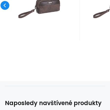
Oblíbený
Porovnat
Naposledy navštívené produkty