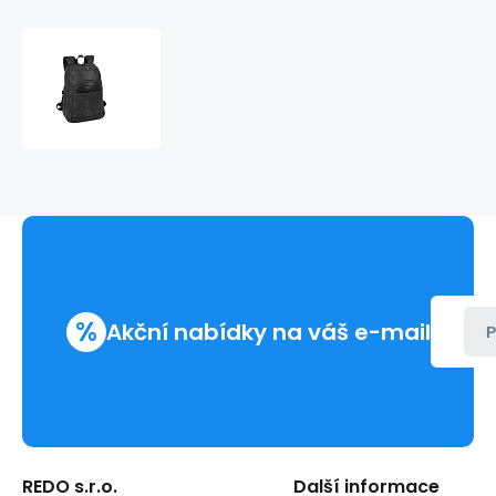
Batoh
POCKET
527841
%
Akční nabídky na váš e-mail
P
REDO s.r.o.
Další informace