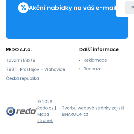
%
Akční nabídky na váš e-mail
P
REDO s.r.o.
Další informace
Reklamace
Tovární 582/9
Recenze
798 11 Prostějov – Vrahovice
Česká republika
© 2026
Redo.cz |
Tvorbu webové stránky
zajistil
Mapa
BINARGON.cz
stránek