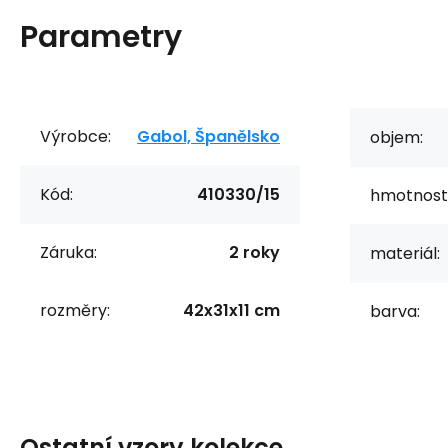
Parametry
Výrobce:
Gabol, Španělsko
objem:
Kód:
410330/15
hmotnost
Záruka:
2 roky
materiál:
rozměry:
42x31x11 cm
barva:
Ostatní vzory kolekce