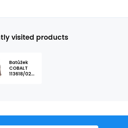
tly visited products
Batůžek
COBALT
113618/02
barva:
hnědá