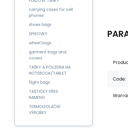
PLÁŽOVÉ TAŠKY
carrying cases for cell
phones
shoes bags
PAR
SPISOVKY
wheel bags
garment bags and
covers
Produc
TAŠKY A POUZDRA NA
NOTEBOOK/TABLET
Code:
flight bags
TAŠTIČKY PŘES
Warran
RAMENO
TERMOIZOLAČNÍ
VÝROBKY