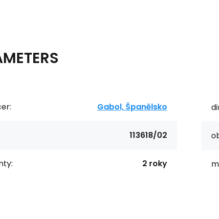
AMETERS
er:
Gabol, Španělsko
d
113618/02
o
ty:
2 roky
ma