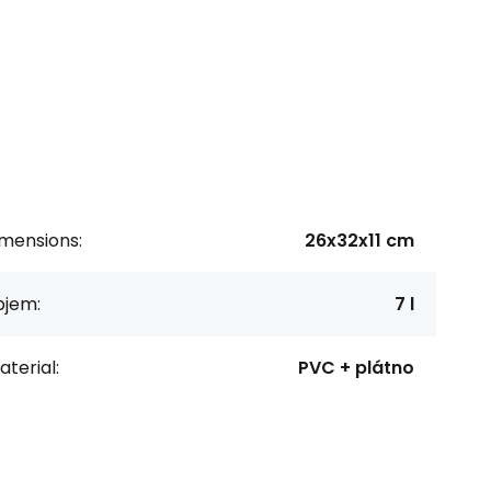
imensions:
26x32x11 cm
bjem:
7 l
terial:
PVC + plátno