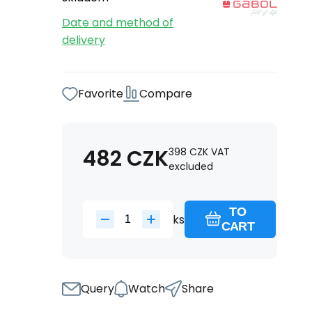
Date and method of
delivery
Favorite
Compare
482
CZK
398
CZK
VAT
excluded
TO
ks
CART
Query
Watch
Share