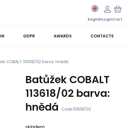
English
Login
Cart
ON
GDPR
AWARDS
CONTACTS
žek COBALT 113618/02 barva: hnědá
Batůžek COBALT
113618/02 barva:
hnědá
Code:
113618/02
skladem